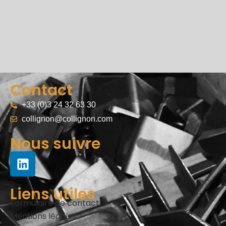
Contact
+33 (0)3 24 32 63 30
collignon@collignon.com
Nous suivre
Liens utiles
Formulaire de contact
Mentions légales